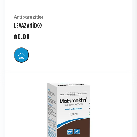
Antiparazitlər
LEVAZANİD®
₼
0.00