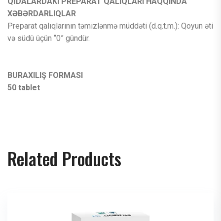
QİDALARDAKI PREPARAT QALIQLARI HAQQINDA
XƏBƏRDARLIQLAR
Preparat qalıqlarının təmizlənmə müddəti (d.q.t.m.): Qoyun əti
və südü üçün “0” gündür.
BURAXILIŞ FORMASI
50 tablet
Related Products