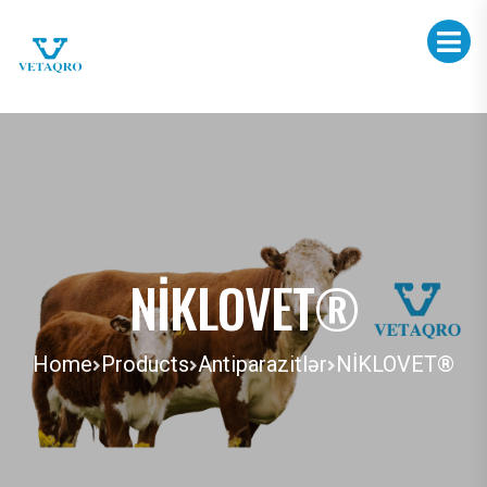
NİKLOVET®
Home
Products
Antiparazitlər
NİKLOVET®