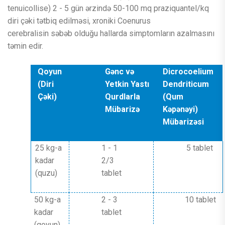
tenuicollise) 2 - 5 gün ərzində 50-100 mq praziquantel/kq
diri çəki tətbiq edilməsi, xroniki Coenurus
cerebralisin səbəb olduğu hallarda simptomların azalmasını
təmin edir.
Qoyun
Gənc və
Dicrocoelium
(Diri
Yetkin Yastı
Dendriticum
Çəki)
Qurdlarla
(Qum
Mübarizə
Kəpənəyi)
Mübarizəsi
25 kg-a
1 - 1
5 tablet
kadar
2/3
(quzu)
tablet
50 kg-a
2 - 3
10 tablet
kadar
tablet
(qoyun)