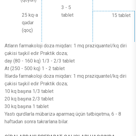
3 - 5
25 kq-a
tablet
15 tablet
qədər
(qoç)
Atların farmakoloji doza miqdarı: 1 mq praziquantel/kq diri
çəkisi təşkil edir Praktik doza;
day (80 - 160 kq) 1/3 - 2/3 tablet
At (250 - 500 kq) 1 - 2 tablet
İtlərdə farmakoloji doza miqdarı: 1 mq praziquantel/kq diri
çəkisi təşkil edir Praktik doza;
10 kq başına 1/3 tablet
20 kq başına 2/3 tablet
30 kq başına 1 tablet
Yastı qurdlarla mübarizə aparmaq üçün tətbiqetmə, 6 - 8
həftədən sonra təkrarlana bilər.