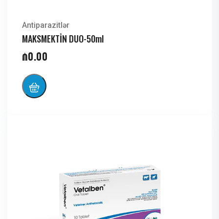
Antiparazitlər
MAKSMEKTİN DUO-50ml
₼
0.00