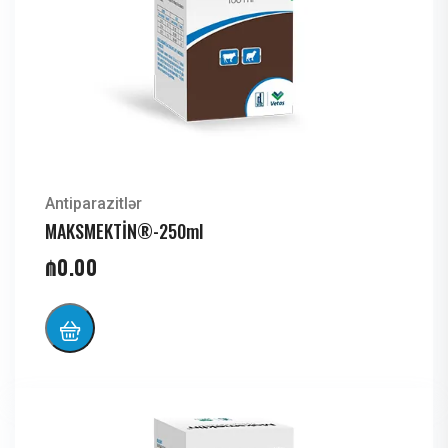
Antiparazitlər
MAKSMEKTİN®-250ml
₼
0.00