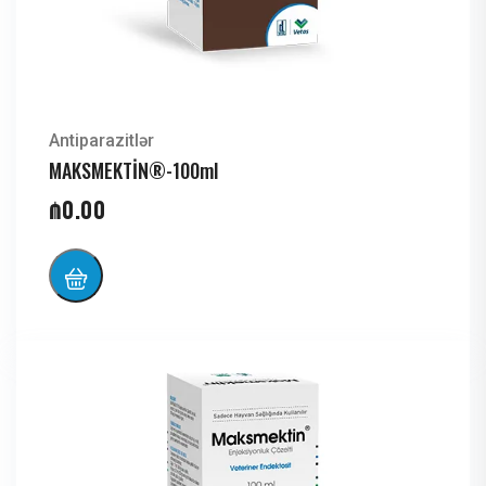
Antiparazitlər
MAKSMEKTİN®-100ml
₼
0.00