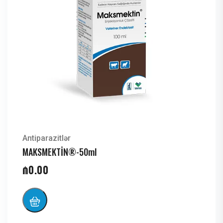
Antiparazitlər
MAKSMEKTİN®-50ml
₼
0.00