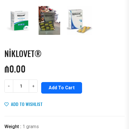
NİKLOVET®
₼
0.00
-
+
Add To Cart
ADD TO WISHLIST
Weight :
1 grams