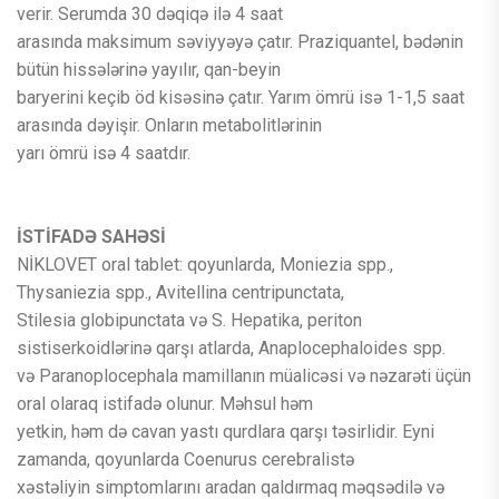
verir. Serumda 30 dəqiqə ilə 4 saat
arasında maksimum səviyyəyə çatır. Praziquantel, bədənin
bütün hissələrinə yayılır, qan-beyin
baryerini keçib öd kisəsinə çatır. Yarım ömrü isə 1-1,5 saat
arasında dəyişir. Onların metabolitlərinin
yarı ömrü isə 4 saatdır.
İSTİFADƏ SAHƏSİ
NİKLOVET oral tablet: qoyunlarda, Moniezia spp.,
Thysaniezia spp., Avitellina centripunctata,
Stilesia globipunctata və S. Hepatika, periton
sistiserkoidlərinə qarşı atlarda, Anaplocephaloides spp.
və Paranoplocephala mamillanın müalicəsi və nəzarəti üçün
oral olaraq istifadə olunur. Məhsul həm
yetkin, həm də cavan yastı qurdlara qarşı təsirlidir. Eyni
zamanda, qoyunlarda Coenurus cerebralistə
xəstəliyin simptomlarını aradan qaldırmaq məqsədilə və