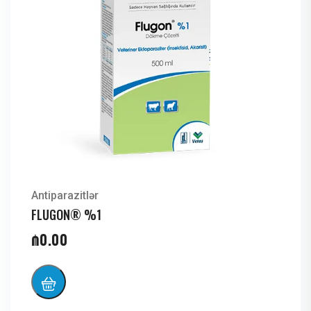
Antiparazitlər
FLUGON® %1
₼
0.00