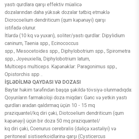
yastı qurdlara qarşı effektiv müalicə
dozalarından daha yüksək dozalar tətbiq etməklə
Dicrocoelium dendriticum (qum kəpənəyi) qarşı
istifadə olunur.
İtlərdə (10 kq və yuxarı), soliter/yastı qurdlar: Dipylidium
caninum, Taenia spp., Ecinococcus
spp., Mesocetoides spp., Diphylobotrium spp., Spirometra
spp., Joyeuxiella, Diphylobotrium latum,
Multiceps multiceps. Kəpənəklər: Paragonimus spp.,
Opistorchis spp ..
İŞLƏDİLMƏ QAYDASI VƏ DOZASI
Baytar həkim tərəfindən başqa şəkildə tövsiyə olunmadıqda:
Qoyunların farmakoloji doza miqdarı: Gənc və yetkin yastı
qurdları aradan qaldırmaq üçün 10 - 15 mq
praziquantel/kq diri çəki, Diotcoelium dendriticum (qum
kəpənəyi) üçün bir doza 50 mq praziquantel/
kq diri çəki, Coenurus cerebralis (dəliçə xəstəliyi) və
peritoneal sistiserkoidlərinə qarşı (Cysticercus