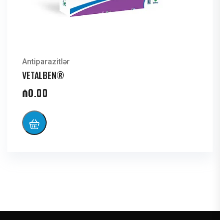
Antiparazitlər
VETALBEN®
₼
0.00