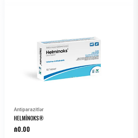
Antiparazitlər
HELMİNOKS®
₼
0.00