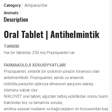
Category :
Antiparazitlər
Animals :
Description
Oral Tablet | Antihelmintik
TƏRKİBİ
Hər bir tabletdə: 250 mq Praziquantel var.
FARMAKOLOJİ XÜSUSİYYƏTLƏRİ
Praziquantel, sintetik bir izokinon-pirazin törəməsi olan
antelmentikdir. Praziquantel, aerob və anaerob
mühitdə parazitin qlükoza almasının qarşısını alaraq
ölümünə səbəb olur.
NIKLOVET oral tablet, ağızdan tətbiq edildikdən sonra, həzm
traktından tez və tamamilə sorulur,
əmilmə əsasən mədənin və bağırsaqların ön hissəsindən baş