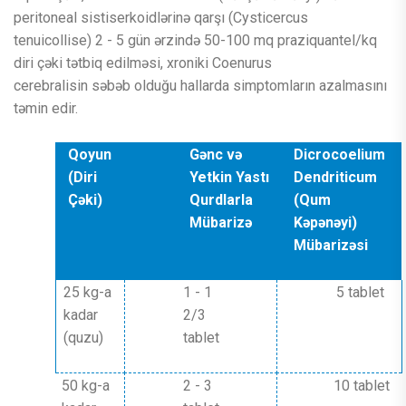
peritoneal sistiserkoidlərinə qarşı (Cysticercus
tenuicollise) 2 - 5 gün ərzində 50-100 mq praziquantel/kq
diri çəki tətbiq edilməsi, xroniki Coenurus
cerebralisin səbəb olduğu hallarda simptomların azalmasını
təmin edir.
Qoyun
Gənc və
Dicrocoelium
(Diri
Yetkin Yastı
Dendriticum
Çəki)
Qurdlarla
(Qum
Mübarizə
Kəpənəyi)
Mübarizəsi
25 kg-a
1 - 1
5 tablet
kadar
2/3
(quzu)
tablet
50 kg-a
2 - 3
10 tablet