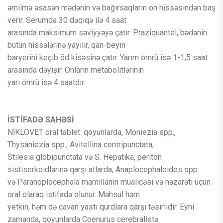
əmilmə əsasən mədənin və bağırsaqların ön hissəsindən baş
verir. Serumda 30 dəqiqə ilə 4 saat
arasında maksimum səviyyəyə çatır. Praziquantel, bədənin
bütün hissələrinə yayılır, qan-beyin
baryerini keçib öd kisəsinə çatır. Yarım ömrü isə 1-1,5 saat
arasında dəyişir. Onların metabolitlərinin
yarı ömrü isə 4 saatdır.
İSTİFADƏ SAHƏSİ
NİKLOVET oral tablet: qoyunlarda, Moniezia spp.,
Thysaniezia spp., Avitellina centripunctata,
Stilesia globipunctata və S. Hepatika, periton
sistiserkoidlərinə qarşı atlarda, Anaplocephaloides spp.
və Paranoplocephala mamillanın müalicəsi və nəzarəti üçün
oral olaraq istifadə olunur. Məhsul həm
yetkin, həm də cavan yastı qurdlara qarşı təsirlidir. Eyni
zamanda, qoyunlarda Coenurus cerebralistə