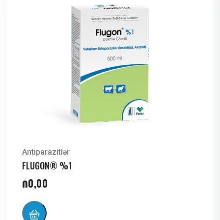
Antiparazitlər
FLUGON® %1
₼
0,00