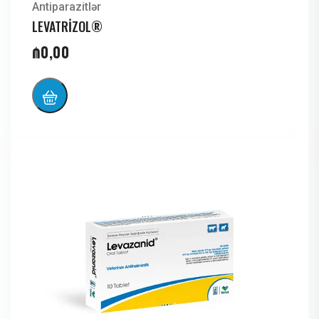
Antiparazitlər
LEVATRİZOL®
₼
0,00