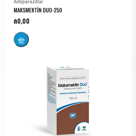
Antiparazitlər
MAKSMEKTİN DUO-250
₼
0,00