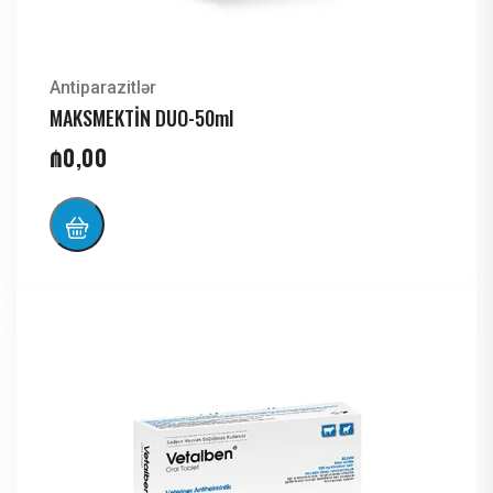
Antiparazitlər
MAKSMEKTİN DUO-50ml
₼
0,00