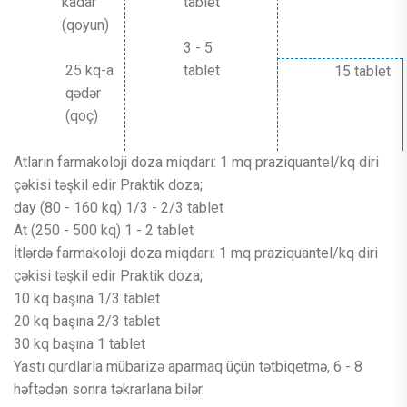
kadar
tablet
(qoyun)
3 - 5
25 kq-a
tablet
15 tablet
qədər
(qoç)
Atların farmakoloji doza miqdarı: 1 mq praziquantel/kq diri
çəkisi təşkil edir Praktik doza;
day (80 - 160 kq) 1/3 - 2/3 tablet
At (250 - 500 kq) 1 - 2 tablet
İtlərdə farmakoloji doza miqdarı: 1 mq praziquantel/kq diri
çəkisi təşkil edir Praktik doza;
10 kq başına 1/3 tablet
20 kq başına 2/3 tablet
30 kq başına 1 tablet
Yastı qurdlarla mübarizə aparmaq üçün tətbiqetmə, 6 - 8
həftədən sonra təkrarlana bilər.