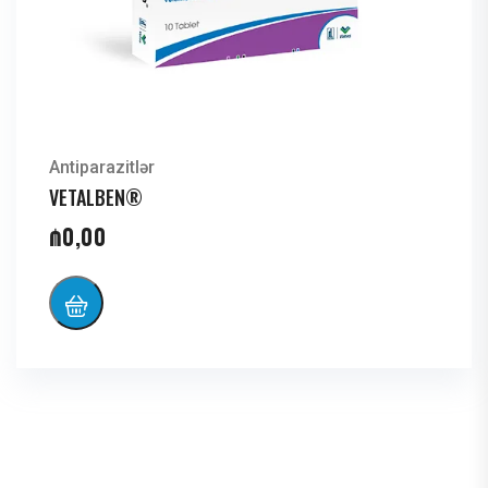
Antiparazitlər
VETALBEN®
₼
0,00