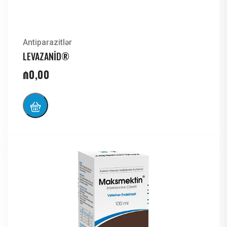
Antiparazitlər
LEVAZANİD®
₼
0,00