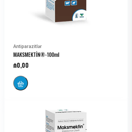
Antiparazitlər
MAKSMEKTİN®-100ml
₼
0,00