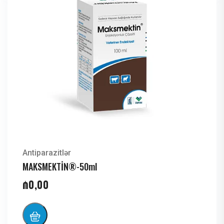
Antiparazitlər
MAKSMEKTİN®-50ml
₼
0,00