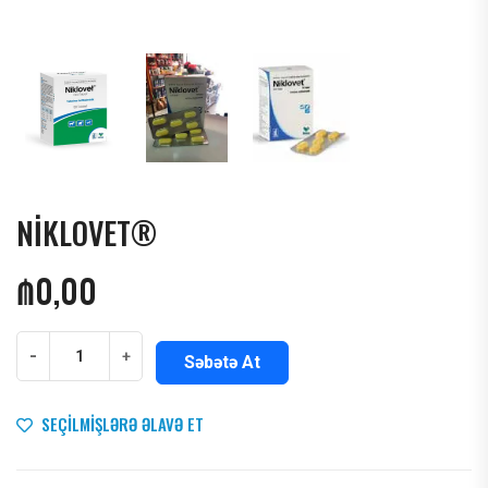
NİKLOVET®
₼
0,00
-
+
Səbətə At
SEÇILMIŞLƏRƏ ƏLAVƏ ET