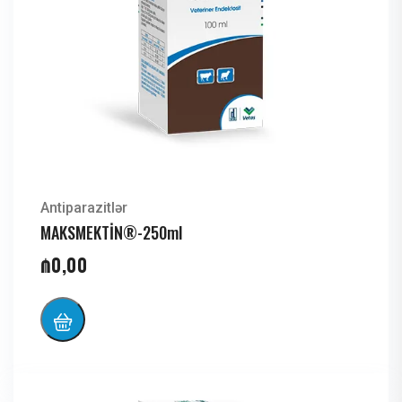
Antiparazitlər
MAKSMEKTİN®-250ml
₼
0,00