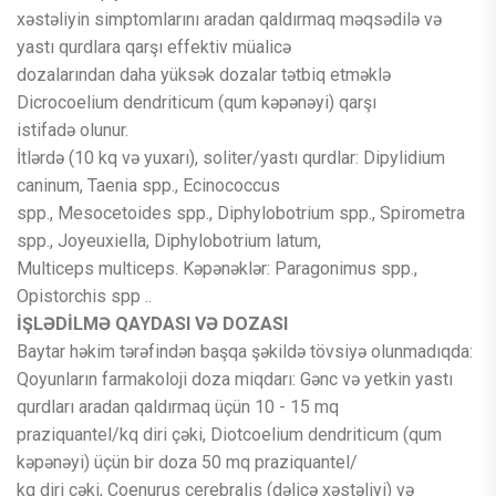
xəstəliyin simptomlarını aradan qaldırmaq məqsədilə və
yastı qurdlara qarşı effektiv müalicə
dozalarından daha yüksək dozalar tətbiq etməklə
Dicrocoelium dendriticum (qum kəpənəyi) qarşı
istifadə olunur.
İtlərdə (10 kq və yuxarı), soliter/yastı qurdlar: Dipylidium
caninum, Taenia spp., Ecinococcus
spp., Mesocetoides spp., Diphylobotrium spp., Spirometra
spp., Joyeuxiella, Diphylobotrium latum,
Multiceps multiceps. Kəpənəklər: Paragonimus spp.,
Opistorchis spp ..
İŞLƏDİLMƏ QAYDASI VƏ DOZASI
Baytar həkim tərəfindən başqa şəkildə tövsiyə olunmadıqda:
Qoyunların farmakoloji doza miqdarı: Gənc və yetkin yastı
qurdları aradan qaldırmaq üçün 10 - 15 mq
praziquantel/kq diri çəki, Diotcoelium dendriticum (qum
kəpənəyi) üçün bir doza 50 mq praziquantel/
kq diri çəki, Coenurus cerebralis (dəliçə xəstəliyi) və