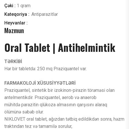
Çəki :
1 qram
Kateqoriya :
Antiparazitlər
Heyvanlar :
Məzmun
Oral Tablet | Antihelmintik
TƏRKİBİ
Hər bir tabletdə: 250 mq Praziquantel var.
FARMAKOLOJİ XÜSUSİYYƏTLƏRİ
Praziquantel, sintetik bir izokinon-pirazin törəməsi olan
antelmentikdir. Praziquantel, aerob və anaerob
mühitdə parazitin qlükoza almasının qarşısını alaraq
ölümünə səbəb olur.
NIKLOVET oral tablet, ağızdan tətbiq edildikdən sonra, həzm
traktından tez və tamamilə sorulur,