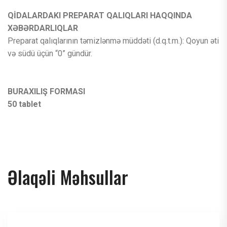
QİDALARDAKI PREPARAT QALIQLARI HAQQINDA
XƏBƏRDARLIQLAR
Preparat qalıqlarının təmizlənmə müddəti (d.q.t.m.): Qoyun əti
və südü üçün “0” gündür.
BURAXILIŞ FORMASI
50 tablet
Əlaqəli Məhsullar