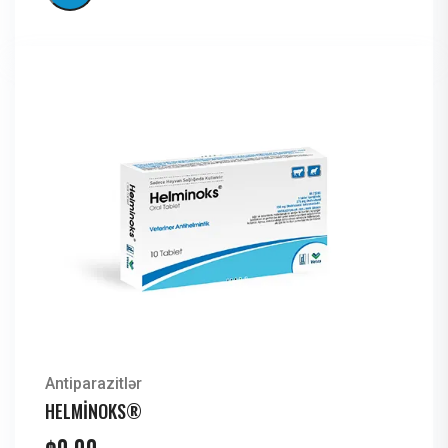
Antiparazitlər
HELMİNOKS®
₼
0,00