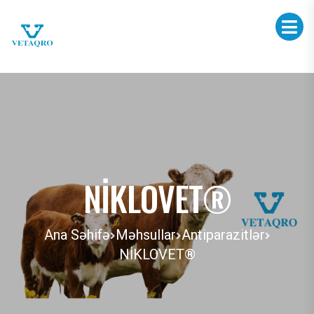
NİKLOVET®
Ana Səhifə
Məhsullar
Antiparazitlər
NİKLOVET®