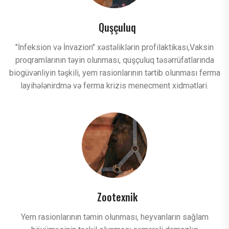
Quşçuluq
"İnfeksion və İnvazion" xəstəliklərin profilaktikası,Vaksin
proqramlarının təyin olunması, quşçuluq təsərrüfatlarında
biogüvənliyin təşkili, yem rasionlarının tərtib olunması ferma
layihələnirdmə və ferma krizis menecment xidmətləri.
Zootexnik
Yem rasionlarının təmin olunması, heyvanların sağlam