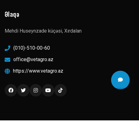
Əlaqə
Mehdi Huseynzade küçəsi, Xırdalan
(010)-510-00-60
office@vetagro.az
https://www.vetagro.az
Müəllif hüquqları © 2026 Vetaqro MMC Bütün haqqlar