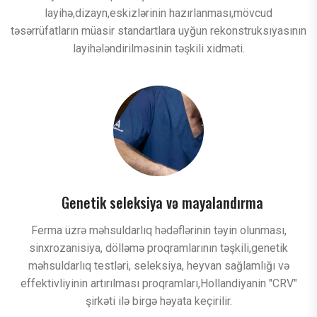
layihə,dizayn,eskizlərinin hazırlanması,mövcud
təsərrüfatların müasir standartlara uyğun rekonstruksıyasının
layihələndirilməsinin təşkili xidməti.
Genetik seleksiya və mayalandırma
Ferma üzrə məhsuldarlıq hədəflərinin təyin olunması,
sinxrozanisiya, dölləmə proqramlarının təşkili,genetik
məhsuldarlıq testləri, seleksiya, heyvan sağlamlığı və
effektivliyinin artırılması proqramları,Hollandiyanin "CRV"
şirkəti ilə birgə həyata keçirilir.