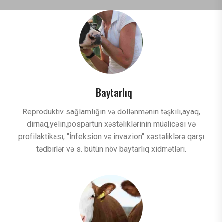
Baytarlıq
Reproduktiv sağlamlığın və döllənmənin təşkili,ayaq,
dirnaq,yelin,pospartun xəstəliklərinin müalicəsi və
profilaktikası, "İnfeksion və invazion" xəstəliklərə qarşı
tədbirlər və s. bütün növ baytarlıq xidmətləri.