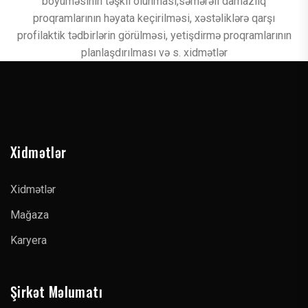
böyüməsinin təşkil olunması,səmərəli damazlıq
proqramlarının həyata keçirilməsi, xəstəliklərə qarşı
profilaktik tədbirlərin görülməsi, yetişdirmə proqramlarının
planlaşdırılması və s. xidmətlər
Xidmətlər
Xidmətlər
Mağaza
Karyera
Şirkət Məlumatı