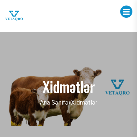
Xidmətlər
Ana Səhifə
Xidmətlər