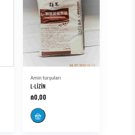
Amin turşuları
L-LİZİN
₼
0,00