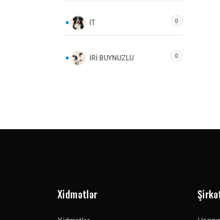
0
İT
0
İRI BUYNUZLU
Xidmətlər
Şirkə