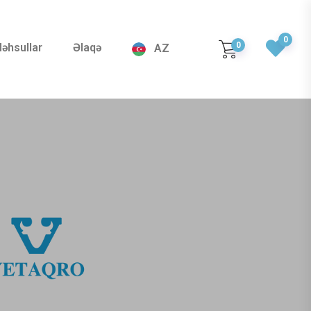
0
0
əhsullar
Əlaqə
AZ