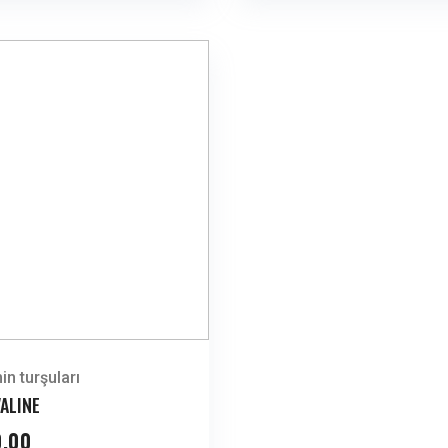
in turşuları
VALINE
0,00