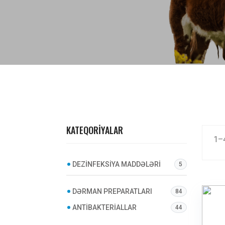
KATEQORIYALAR
1
–
DEZINFEKSIYA MADDƏLƏRI
5
DƏRMAN PREPARATLARI
84
ANTIBAKTERIALLAR
44