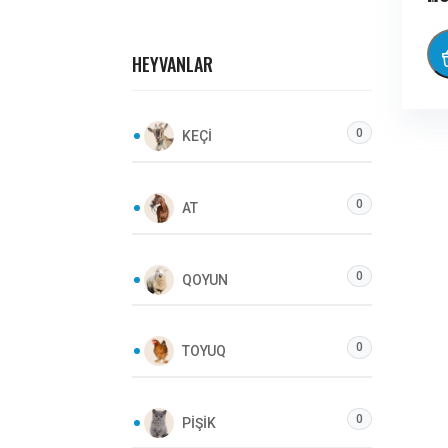
HEYVANLAR
0
KEÇI
0
AT
0
QOYUN
0
TOYUQ
0
PIŞIK