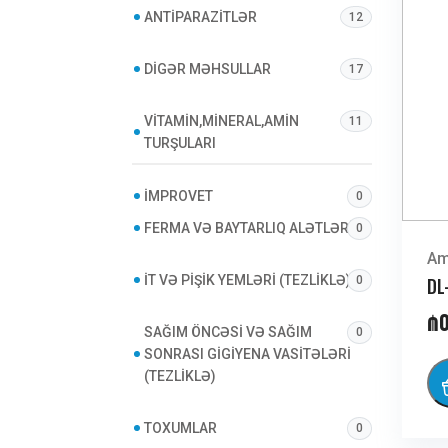
ANTIPARAZITLƏR
12
DIGƏR MƏHSULLAR
17
VITAMIN,MINERAL,AMIN
11
TURŞULARI
İMPROVET
0
FERMA VƏ BAYTARLIQ ALƏTLƏRI
0
Am
İT VƏ PIŞIK YEMLƏRI (TEZLIKLƏ)
DL
0
₼
SAĞIM ÖNCƏSI VƏ SAĞIM
0
SONRASI GIGIYENA VASITƏLƏRI
(TEZLIKLƏ)
TOXUMLAR
0