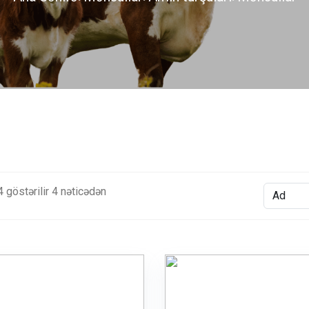
4
göstərilir
4
nəticədən