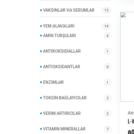
VAKSINLƏR VƏ SERUMLAR
12
YEM ƏLAVƏLƏRI
19
AMIN TURŞULARI
4
ANTIKOKSIDIALLAR
1
ANTIOKSIDANTLAR
0
ENZIMLƏR
1
TOKSIN BAĞLAYICILAR
2
Am
VERIM ARTIRICILAR
2
L-
VITAMIN MINERALLAR
7
₼