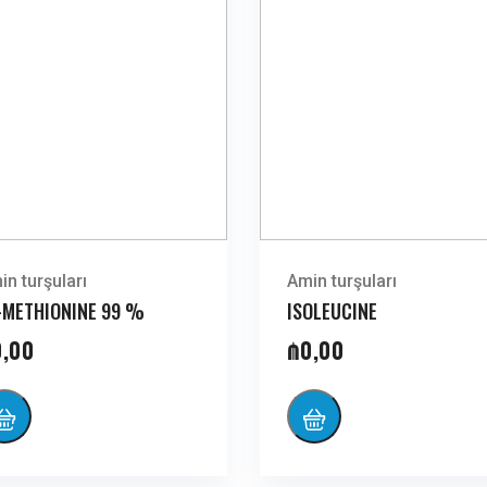
in turşuları
Amin turşuları
-METHIONINE 99 %
ISOLEUCINE
0,00
₼
0,00