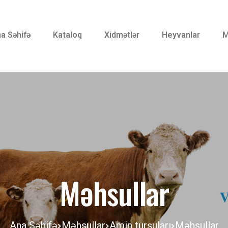
a Səhifə
Kataloq
Xidmətlər
Heyvanlar
M
Məhsullar
Ana Səhifə
Məhsullar
Amin turşuları
Məhsullar