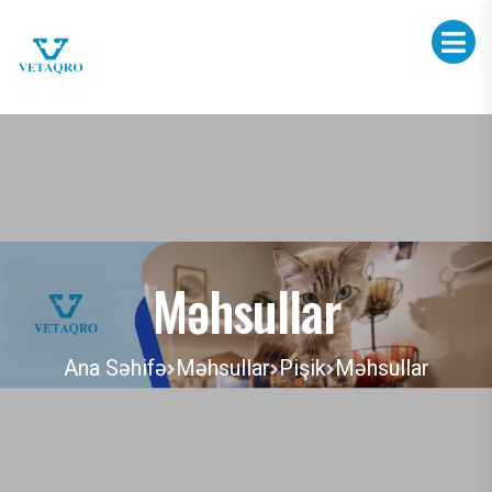
Məhsullar
Ana Səhifə
Məhsullar
Pişik
Məhsullar