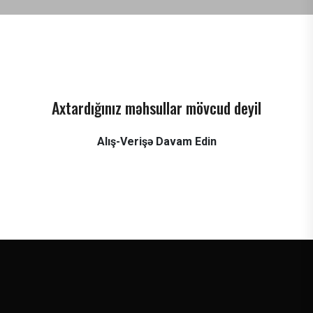
Axtardığınız məhsullar mövcud deyil
Alış-Verişə Davam Edin