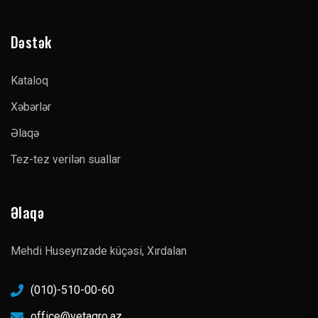
Dəstək
Kataloq
Xəbərlər
Əlaqə
Tez-tez verilən suallar
Əlaqə
Mehdi Huseynzade küçəsi, Xırdalan
(010)-510-00-60
office@vetagro.az