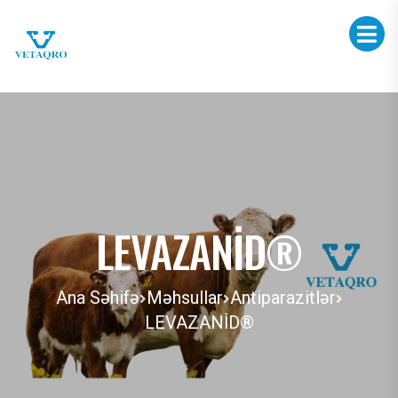
LEVAZANİD®
Ana Səhifə
Məhsullar
Antiparazitlər
LEVAZANİD®