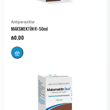
Antiparazitlər
MAKSMEKTİN®-50ml
₼
0,00