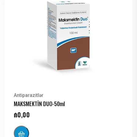
Antiparazitlər
MAKSMEKTİN DUO-50ml
₼
0,00