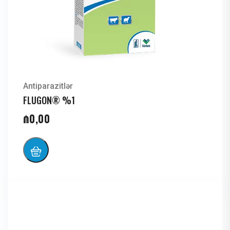
Antiparazitlər
FLUGON® %1
₼
0,00