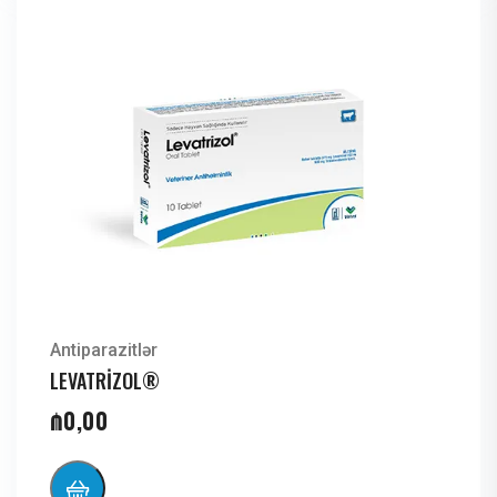
Antiparazitlər
LEVATRİZOL®
₼
0,00