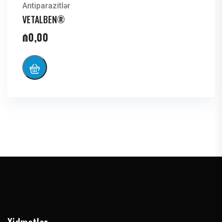
Antiparazitlər
VETALBEN®
₼
0,00