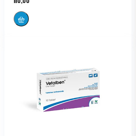
₼
0,00