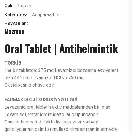
Çəki :
1 qram
Kateqoriya :
Antiparazitlər
Heyvanlar :
Məzmun
Oral Tablet | Antihelmintik
TƏRKİBİ
Hər bir tabletdə: 375 mq Levamizol bazasına ekvivalent
olan 441 mq Levamizol HCl və 750 mq
Oksiklosanid ehtiva edir.
FARMAKOLOJİ XÜSUSİYYƏTLƏRİ
Levazanid oral tabletin aktiv maddələrindən biri olan
Levamisol, tetrahidroimidazollar qrupundandır.
Onun antinematodal aktivliyi, parazitar sərbəst
qanqliyalarının daimi stimullaşdırılmasını təmin etməklə