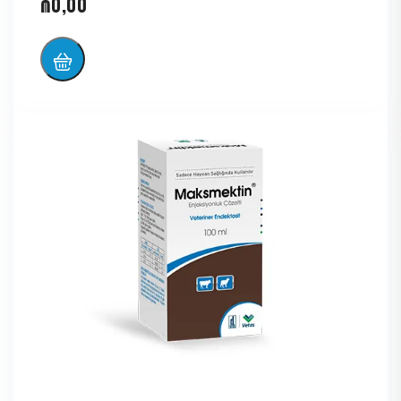
₼
0,00