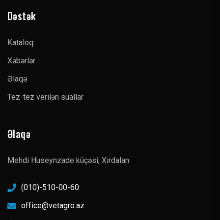
Dəstək
Kataloq
Xəbərlər
Əlaqə
Tez-tez verilən suallar
Əlaqə
Mehdi Huseynzade küçəsi, Xırdalan
(010)-510-00-60
office@vetagro.az