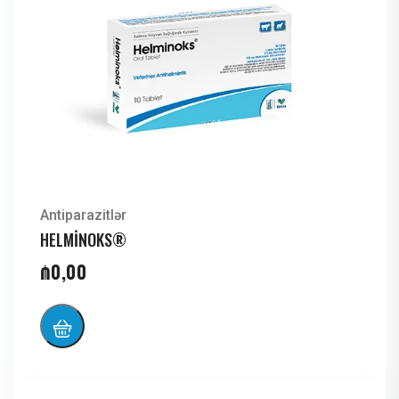
Antiparazitlər
HELMİNOKS®
₼
0,00