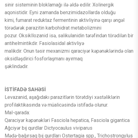
sinir sisteminin bloklamağı ilə əldə edilir. Xolinergik
aqonistidir. Eyni zamanda benzimidazollarda olduğu
kimi, fumarat reduktaz fermentinin aktivliyinə qarşı əngəl
törədərək parazitin karbohidrat metabolizmini
pozur. Oksikllozanid isə, salikulanidin tərəfindən törədilən bir
antihelmintikdir. Fasiolasidal aktivliyə
malikdir. Onun təsir mexanizmi qaraciyər kəpənəklərində olan
oksidləşdirici fosforlaşmanı ayırmaq
şəklindədir.
İSTİFADƏ SAHƏSİ
Levazanid, aşağıdakı parazitlərin törətdiyi xəstəliklərin
profilaktikasında və müalicəsində istifadə olunur.
Mal-qarada:
Qaraciyər kəpənəkləri Fasciola hepatica, Fasciola gigantica
Ağciyər bıj qurdlar Dictyocaulus viviparus
Mədə-bağırsaq bıj qurdları Ostertagia spp., Trichostrongylus