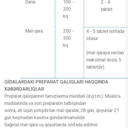
Dana
100 -
2 - 4
200
tablet
kq
Mal-qara
200 -
4 - 5 tablet istifadə
300
olunur
kq
(mal-qaraya verilən
maksimal doza, 5
tabletdir)
QİDALARDAKI PREPARAT QALIQLARI HAQQINDA
XƏBƏRDARLIQLAR
Preparat qalıqlarının təmizlənmə müddəti (d.q.t.m.): Müalicə
müddətində və son preparatın tətbiqindən
sonra, əti üçün yetişdirilən mal-qaralar, 28 gün, qoyunlar 21
gün keçmədən kəsimə göndərilməməlidir.
Sağmal mal-qara və qoyunlarda istifadə edilmir.