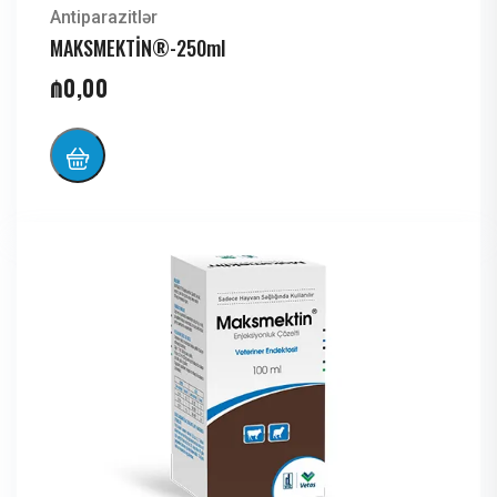
Antiparazitlər
MAKSMEKTİN®-250ml
₼
0,00