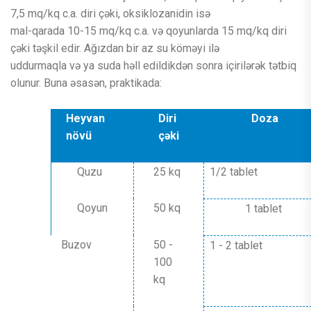
7,5 mq/kq c.a. diri çəki, oksiklozanidin isə
mal-qarada 10-15 mq/kq c.a. və qoyunlarda 15 mq/kq diri
çəki təşkil edir. Ağızdan bir az su köməyi ilə
uddurmaqla və ya suda həll edildikdən sonra içirilərək tətbiq
olunur. Buna əsasən, praktikada:
Heyvan
Diri
Doza
növü
çəki
Quzu
25 kq
1/2 tablet
Qoyun
50 kq
1 tablet
Buzov
50 -
1 - 2 tablet
100
kq