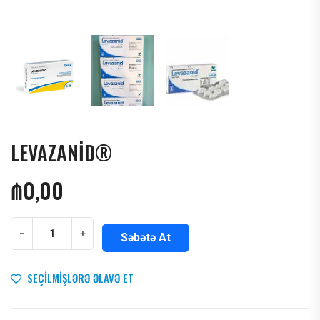
LEVAZANİD®
₼
0,00
-
+
Səbətə At
SEÇILMIŞLƏRƏ ƏLAVƏ ET