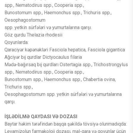
spp., Nematodirus spp., Cooperia spp.,
Bunostomum spp., Haemonchus spp., Trichuris spp.,
Oesophagostomum
spp. yetkin sürfələri və yumurtalarına qarşı.
Göz qurdu Thelazia rhodesii
Qoyunlarda:
Qaraciyər kəpənəkləri Fasciola hepatica, Fasciola gigantica
Ağciyər bıj qurdlar Dictyocaulus filaria
Mədə-bağırsaq bıj qurdları Ostertagia spp., Trichostrongylus
spp., Nematodirus spp., Cooperia spp.,
Bunostomum spp., Haemonchus spp., Chabertia ovina,
Trichuris spp.,
Oesophagostomum spp. yetkin sürfələri və yumurtalarına
qarşı.
İŞLƏDİLMƏ QAYDASI VƏ DOZASI
Baytar həkim tərəfindən başqa şəkildə tövsiyə olunmadıqda:
Levamizolun farmakoloji dozası, mal-qara və qoyunlar üçün