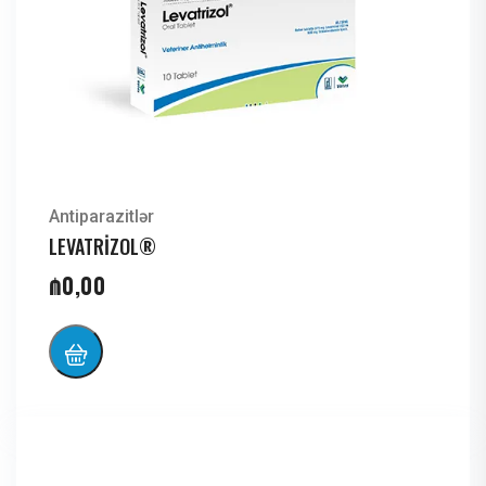
Antiparazitlər
LEVATRİZOL®
₼
0,00