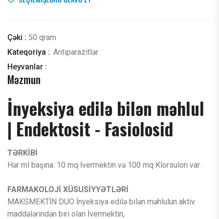
Çəki :
50 qram
Kateqoriya :
Antiparazitlər
Heyvanlar :
Məzmun
İnyeksiya edilə bilən məhlul
| Endektosit - Fasiolosid
TƏRKİBİ
Hər ml başına: 10 mq İvermektin və 100 mq Klorsulon var.
FARMAKOLOJİ XÜSUSİYYƏTLƏRİ
MAKSMEKTİN DUO İnyeksiya edilə bilən məhlulun aktiv
maddələrindən biri olan İvermektin,