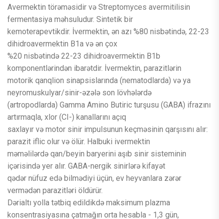
Avermektin törəməsidir və Streptomyces avermitilisin
fermentasiya məhsuludur. Sintetik bir
kemoterapevtikdir. İvermektin, ən azı %80 nisbətində, 22-23
dihidroavermektin B1a və ən çox
%20 nisbətində 22-23 dihidroavermektin B1b
komponentlərindən ibarətdir. İvermektin, parazitlərin
motorik qanqlion sinapsislarında (nematodlarda) və ya
neyromuskulyar/sinir-əzələ son lövhələrdə
(artropodlarda) Gamma Amino Butiric turşusu (GABA) ifrazını
artırmaqla, xlor (CI-) kanallarını açıq
saxlayır və motor sinir impulsunun keçməsinin qarşısını alır:
parazit iflic olur və ölür. Halbuki ivermektin
məməlilərdə qan/beyin baryerini aşıb sinir sisteminin
içərisində yer alır. GABA-nergik sinirlərə kifayət
qədər nüfuz edə bilmədiyi üçün, ev heyvanlara zərər
vermədən parazitləri öldürür.
Dərialtı yolla tətbiq edildikdə maksimum plazma
konsentrasiyasına çatmağın orta hesabla - 1,3 gün,