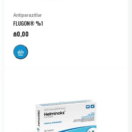
Antiparazitlər
FLUGON® %1
₼
0,00