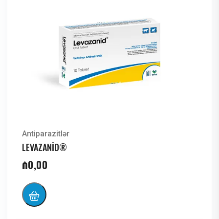
Antiparazitlər
LEVAZANİD®
₼
0,00