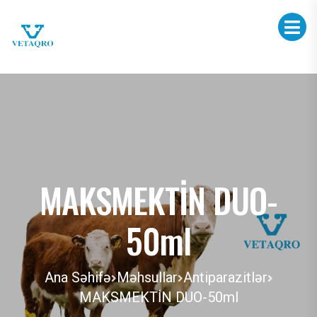
MAKSMEKTİN DUO-
50ml
Ana Səhifə
Məhsullar
Antiparazitlər
MAKSMEKTİN DUO-50ml