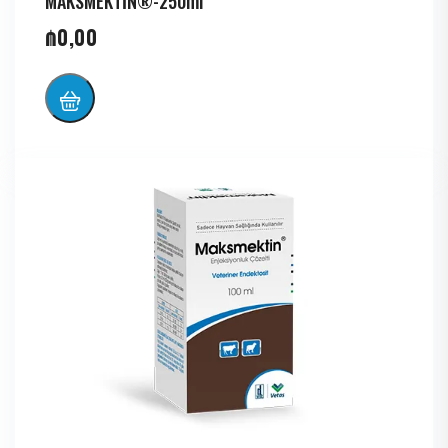
MAKSMEKTİN®-250ml
₼
0,00