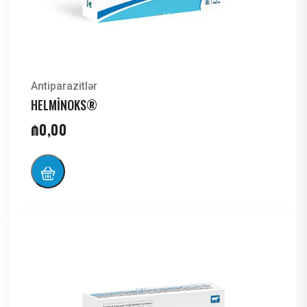
Antiparazitlər
HELMİNOKS®
₼
0,00