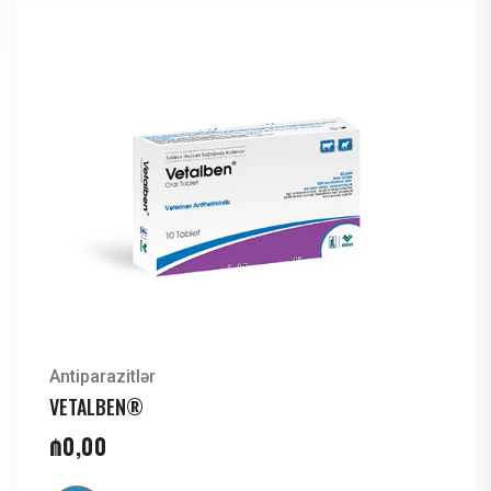
Antiparazitlər
VETALBEN®
₼
0,00