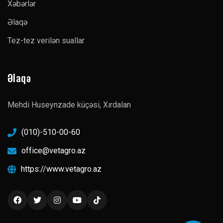
Xəbərlər
Əlaqə
Tez-tez verilən suallar
Əlaqə
Mehdi Huseynzade küçəsi, Xırdalan
(010)-510-00-60
office@vetagro.az
https://www.vetagro.az