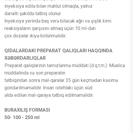
inyeksiya edilə bilən məhlul olmaqla, yalnız
dərialtı şəkildə tətbiq olunur.
İnyeksiya yerində baş verə biləcək ağrı və şişlik kimi
reaksiyaların qarşısını almaq üçün 10 ml-dən
çox dozalar ikiyə bölünməlidir.
QİDALARDAKI PREPARAT QALIQLARI HAQQINDA
XƏBƏRDARLIQLAR
Preparat qalıqlarının təmizlənmə müddəti (d.q.t.m.): Müalicə
müddətində və son preparatın
tətbiqindən sonra mal-qaralar 35 gün keçmədən kəsimə
göndərilməməlidir. İnsan istehlakı üçün süd
əldə edilən mal-qaraya tətbiq edilməməlidir.
BURAXILIŞ FORMASI
50- 100 - 250 ml