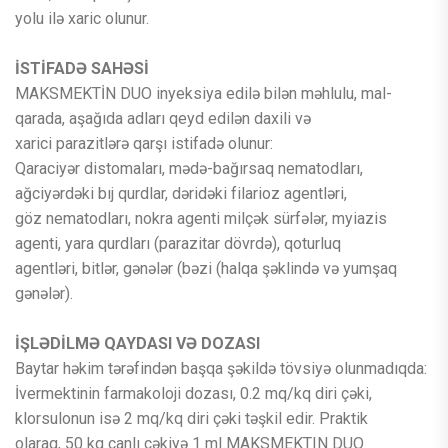
yolu ilə xaric olunur.
İSTİFADƏ SAHƏSİ
MAKSMEKTİN DUO inyeksiya edilə bilən məhlulu, mal-
qarada, aşağıda adları qeyd edilən daxili və
xarici parazitlərə qarşı istifadə olunur:
Qaraciyər distomaları, mədə-bağırsaq nematodları,
ağciyərdəki bıj qurdlar, dəridəki filarioz agentləri,
göz nematodları, nokra agenti milçək sürfələr, myiazis
agenti, yara qurdları (parazitar dövrdə), qoturluq
agentləri, bitlər, gənələr (bəzi (halqa şəklində və yumşaq
gənələr).
İŞLƏDİLMƏ QAYDASI VƏ DOZASI
Baytar həkim tərəfindən başqa şəkildə tövsiyə olunmadıqda:
İvermektinin farmakoloji dozası, 0.2 mq/kq diri çəki,
klorsulonun isə 2 mq/kq diri çəki təşkil edir. Praktik
olaraq, 50 kq canlı çəkiyə 1 ml MAKSMEKTIN DUO