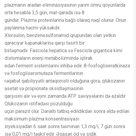
plazmanın aradan eliminasiyasının yarım ömrü qoyunlarda
orta hesabla 3,5 gün, mal-qarada isə 8
gündür. Plazma proteinlərinə bağlı olaraq nəql olunur. Onun
paylanma həcmi yüksəkdir.
Xlorsulon, benzenesulfonamid qrupundan olan yetkin
qaraciyər kəpənəklərinə qarşı təsirli bir
birləşmədir. Fasciola hepatica və Fasciola gigantica kimi
distomaların enerji metabolizmində iştirak
edən ferment sistemlərini inhibə edir. 8-fosfogliseratkinaza
və fosfogliseromutaza fermentlərinin
rəqabət qabiliyyətli antaqonisti olduğuna görə, qlükozanın
asetat və propionata oksidləşməsinin
qarşısını alır və eyni zamanda ATP səviyyələrini də azaldır.
Qlükozanın istifadəsi pozulduğu
üçün parazit ölür. Dərialtı tətbiq edildikdən sonra əldə edilən
maksimum plazma konsentrasiyası
inyeksiyadan 6 saat sonra təxminən 1,3 mq/l, 7 gün sonra
isə 0,01 mq/l təşkil edir. Əsasən öd və sidik