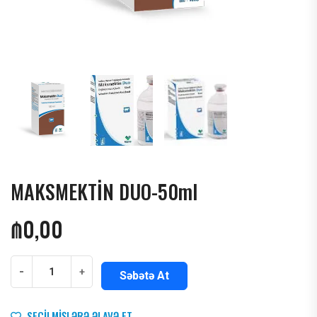
MAKSMEKTİN DUO-50ml
₼
0,00
-
+
Səbətə At
SEÇILMIŞLƏRƏ ƏLAVƏ ET