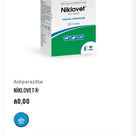
Antiparazitlər
NİKLOVET®
₼
0,00