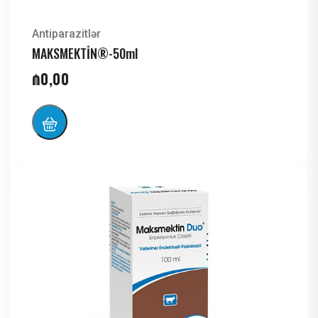
Antiparazitlər
MAKSMEKTİN®-50ml
₼
0,00