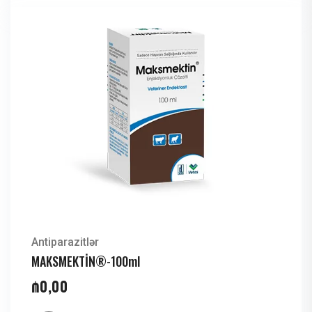
Antiparazitlər
MAKSMEKTİN®-100ml
₼
0,00