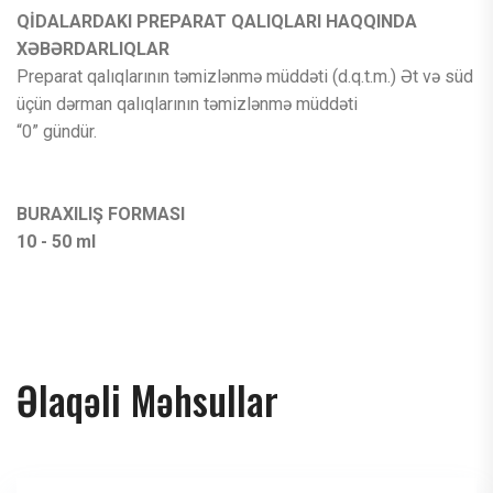
QİDALARDAKI PREPARAT QALIQLARI HAQQINDA
XƏBƏRDARLIQLAR
Preparat qalıqlarının təmizlənmə müddəti (d.q.t.m.) Ət və süd
üçün dərman qalıqlarının təmizlənmə müddəti
“0” gündür.
BURAXILIŞ FORMASI
10 - 50 ml
Əlaqəli Məhsullar