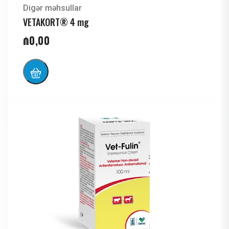
Digər məhsullar
VETAKORT® 4 mg
₼
0,00