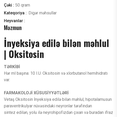
Çəki :
50 qram
Kateqoriya :
Digər məhsullar
Heyvanlar :
Məzmun
İnyeksiya edilə bilən məhlul
| Oksitosin
TƏRKİBİ
Hər ml başına: 10 I.U. Oksitosin və xlorbutanol hemihidratı
var.
FARMAKOLOJİ XÜSUSİYYƏTLƏRİ
Vetaş Oksitosin İnyeksiya edilə bilən məhlul, hipotalamusun
paraventrikulyar nüvəsindəki neyronlar tərəfindən
sintez edilən, yolu ilə neyrohipofizdən çıxan və buradan ifraz