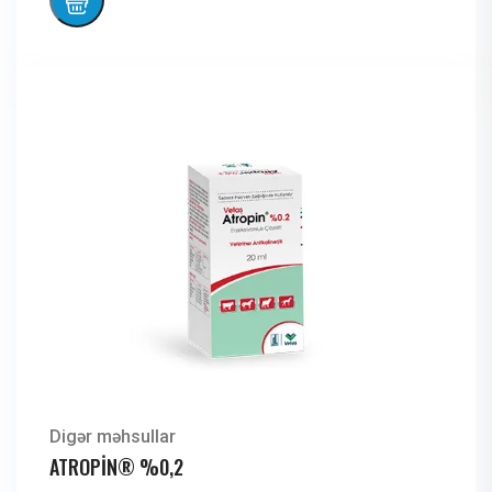
Digər məhsullar
ATROPİN® %0,2