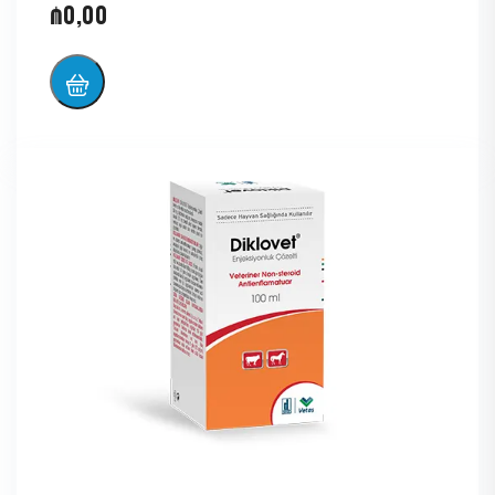
₼
0,00