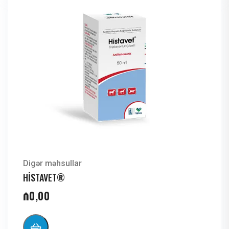
Digər məhsullar
HİSTAVET®
₼
0,00