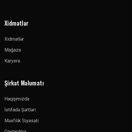
Xidmətlər
Xidmətlər
Mağaza
Karyera
Şirkət Məlumatı
Haqqımızda
İstifadə Şərtləri
Məxfilik Siyasəti
Qaytarılma