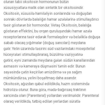
olunan təbii oksitosin hormonunun bütün
xüsusiyyətlərə malik olan sintetik bir oksitosindir.
Oksitosin, xüsusilə hamiləliyin sonlarında və doğuşdan
sonrakı dövrlərdə balalığın hamar əzələlərinə stimullaşdırıcı
təsir göstərən bir hormondur. Vetaş Oksitosin, balalığa
göstərən effektini, bu orqan quruluşundakı hamar əzələ
reseptorlarına təsir edərək formalaşdırır və beləliklə doğuşa
səbəb olacaq yığılmalar (doğuş sancıları) meydana
gəlir. Yelin üzərində təsirini süd vəzilərindəki mioepitelial
hüceyrələri stimullaşdıraraq, büzülmə vəziyyətinə
gətirir, eyni zamanda meydana gələn südün kanallarından
axmasını və kameraya düşməsini təmin edir. Bunun
sayəsində çətin keçirilən əmizdirmə və ya sağım
mümkündürsə, yelini boşaltmaq daha asandır.
Oksitosin, ağızdan qəbul edildikdə, həzm sistemində
hidrolizə olunur. Buna görə, mədə-bağırsaq traktının
xaricində olan (Parenteral) yollardan verilməlidir. Parenteral
olaraq verildikdə, tətbiq edilən yerlərdən sürətlə