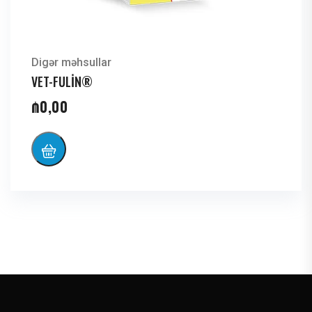
Digər məhsullar
VET-FULİN®
₼
0,00