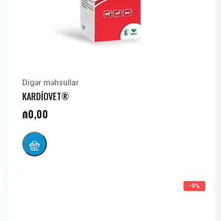
Digər məhsullar
KARDİOVET®
₼
0,00
-9%