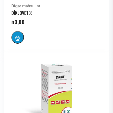
Digər məhsullar
DİKLOVET®
₼
0,00