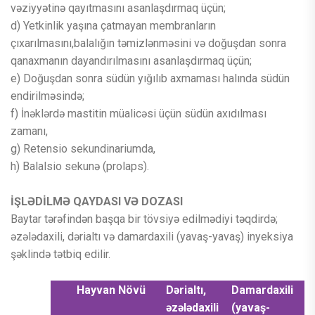
vəziyyətinə qayıtmasını asanlaşdırmaq üçün;
d) Yetkinlik yaşına çatmayan membranların
çıxarılmasını,balalığın təmizlənməsini və doğuşdan sonra
qanaxmanın dayandırılmasını asanlaşdırmaq üçün;
e) Doğuşdan sonra südün yığılıb axmaması halında südün
endirilməsində;
f) İnəklərdə mastitin müalicəsi üçün südün axıdılması
zamanı,
g) Retensio sekundinariumda,
h) Balalsio sekunə (prolaps).
İŞLƏDİLMƏ QAYDASI VƏ DOZASI
Baytar tərəfindən başqa bir tövsiyə edilmədiyi təqdirdə;
əzələdaxili, dərialtı və damardaxili (yavaş-yavaş) inyeksiya
şəklində tətbiq edilir.
Hayvan
Növü
Dərialtı,
Damardaxili
əzələdaxili
(yavaş-