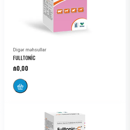
Digər məhsullar
FULLTONİC
₼
0,00