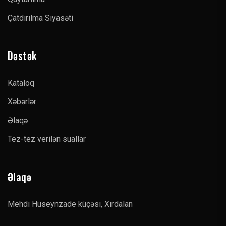
Çatdırılma Siyasəti
Dəstək
Kataloq
Xəbərlər
Əlaqə
Tez-tez verilən suallar
Əlaqə
Mehdi Huseynzade küçəsi, Xırdalan