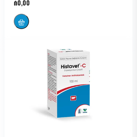
₼
0,00