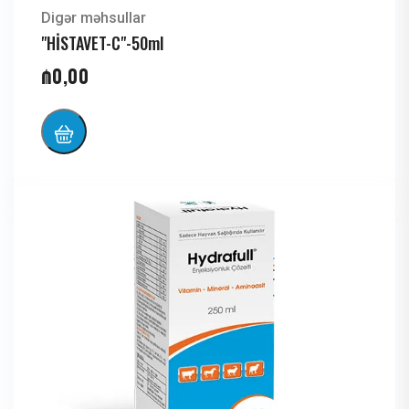
Digər məhsullar
"HİSTAVET-C"-50ml
₼
0,00