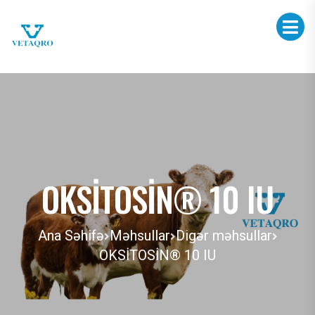
OKSİTOSİN® 10 IU
Ana Səhifə
Məhsullar
Digər məhsullar
OKSİTOSİN® 10 IU