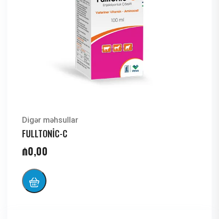
Digər məhsullar
FULLTONİC-C
₼
0,00