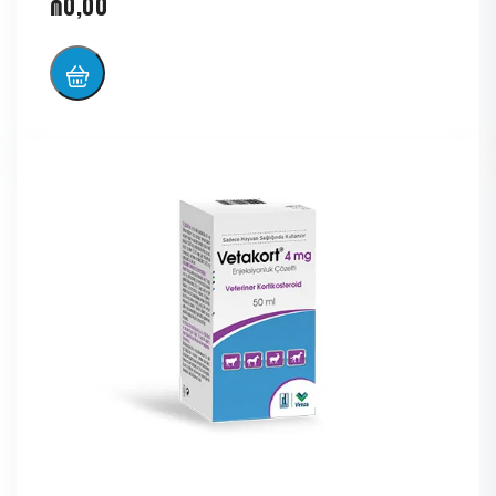
₼
0,00