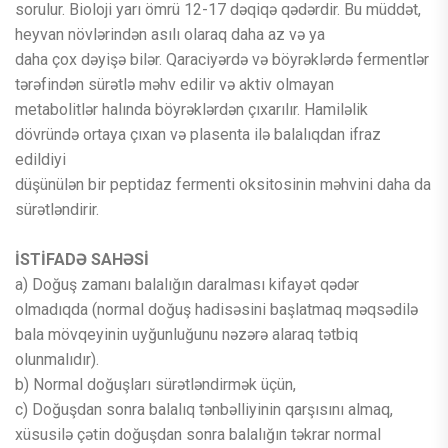
sorulur. Bioloji yarı ömrü 12-17 dəqiqə qədərdir. Bu müddət,
heyvan növlərindən asılı olaraq daha az və ya
daha çox dəyişə bilər. Qaraciyərdə və böyrəklərdə fermentlər
tərəfindən sürətlə məhv edilir və aktiv olmayan
metabolitlər halında böyrəklərdən çıxarılır. Hamiləlik
dövründə ortaya çıxan və plasenta ilə balalıqdan ifraz
edildiyi
düşünülən bir peptidaz fermenti oksitosinin məhvini daha da
sürətləndirir.
İSTİFADƏ SAHƏSİ
a) Doğuş zamanı balalığın daralması kifayət qədər
olmadıqda (normal doğuş hadisəsini başlatmaq məqsədilə
bala mövqeyinin uyğunluğunu nəzərə alaraq tətbiq
olunmalıdır).
b) Normal doğuşları sürətləndirmək üçün,
c) Doğuşdan sonra balalıq tənbəlliyinin qarşısını almaq,
xüsusilə çətin doğuşdan sonra balalığın təkrar normal