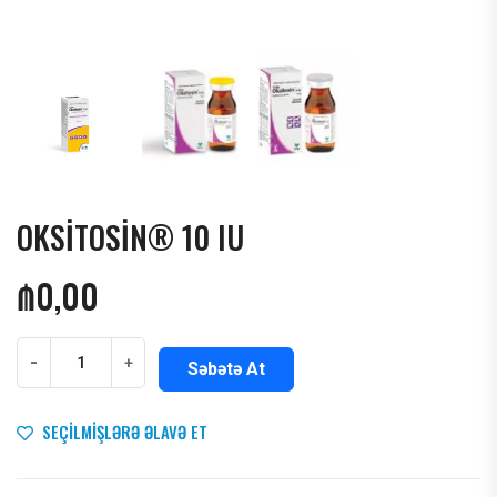
OKSİTOSİN® 10 IU
₼
0,00
-
+
Səbətə At
SEÇILMIŞLƏRƏ ƏLAVƏ ET