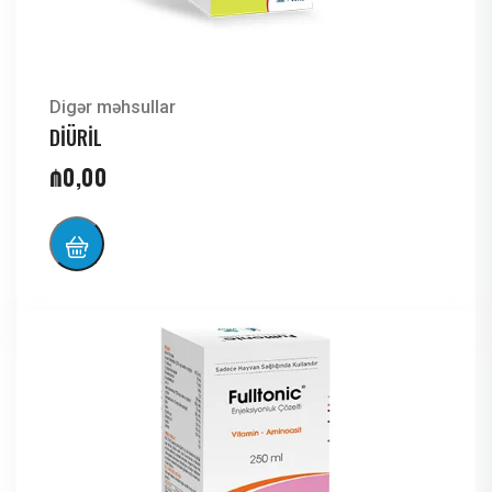
Digər məhsullar
DİÜRİL
₼
0,00