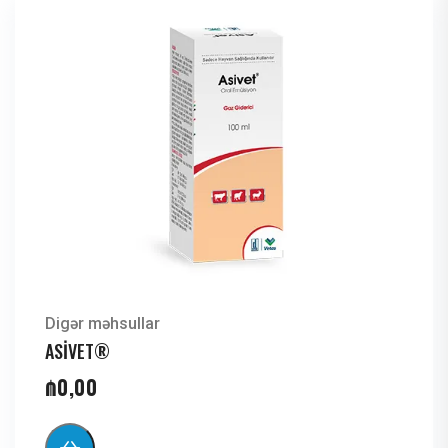
Digər məhsullar
ASİVET®
₼
0,00