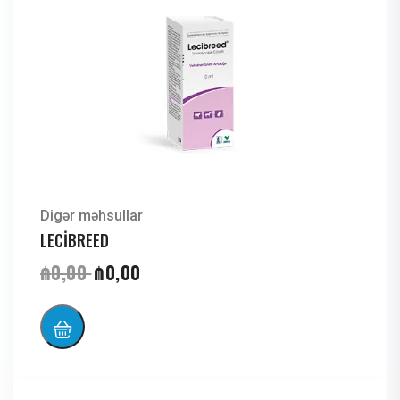
Digər məhsullar
LECİBREED
₼
0,00
₼
0,00