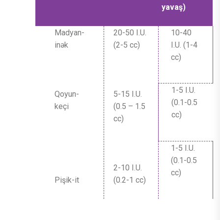
yavaş)
Madyan-
20-50 I.U.
10-40
inək
(2-5 cc)
I.U. (1-4
cc)
1-5 I.U.
Qoyun-
5-15 I.U.
(0.1-0.5
keçi
(0.5 – 1.5
cc)
cc)
1-5 I.U.
(0.1-0.5
2-10 I.U.
cc)
Pişik-it
(0.2-1 cc)