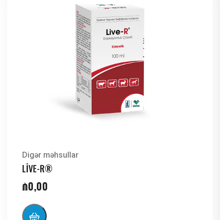
Digər məhsullar
LİVE-R®
₼
0,00